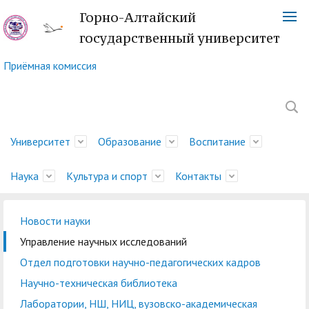
Горно-Алтайский
государственный университет
Приёмная комиссия
Университет
Образование
Воспитание
Наука
Культура и спорт
Контакты
Новости науки
Обращение ректора
Факультеты
Управление
Новости науки
Немецкий культурный
Телефонный справочник
История
Учебно-методическое
Центр социально-
Управление научных
Центр языка и культуры
Платежные реквизиты
Управление научных исследований
молодежной политики
центр
управление
психологической
исследований
Китая
Ученый совет
Символика ГАГУ
Администрация
Карта корпусов
Отдел подготовки научно-педагогических кадров
и воспитательной
помощи
Методический совет
Отдел подготовки
Туристский клуб
Образовательная
Научно-техническая
Спортивный клуб
Военный учебный центр
Карта сайта
Отдел
Научно-техническая библиотека
деятельности
ГАГУ
научно-педагогических
"Горизонт"
деятельность
Совет по
библиотека
"Буревестник"
при ГАГУ
делопроизводства
Лаборатории, НШ, НИЦ, вузовско-академическая