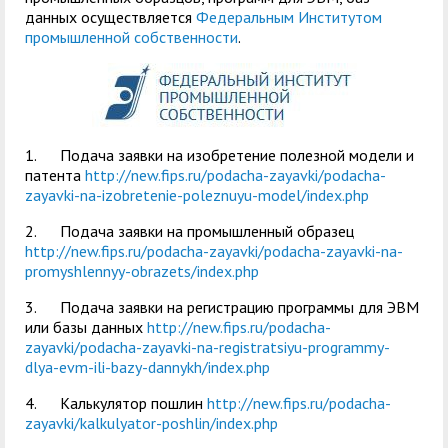
служением»
академического
данных осуществляется
Федеральным Институтом
отпуска обучающимся
промышленной собственности
.
1. Подача заявки на изобретение полезной модели и
патента
http://new.fips.ru/podacha-zayavki/podacha-
zayavki-na-izobretenie-poleznuyu-model/index.php
2. Подача заявки на промышленный образец
http://new.fips.ru/podacha-zayavki/podacha-zayavki-na-
promyshlennyy-obrazets/index.php
3. Подача заявки на регистрацию программы для ЭВМ
или базы данных
http://new.fips.ru/podacha-
zayavki/podacha-zayavki-na-registratsiyu-programmy-
dlya-evm-ili-bazy-dannykh/index.php
4. Калькулятор пошлин
http://new.fips.ru/podacha-
zayavki/kalkulyator-poshlin/index.php