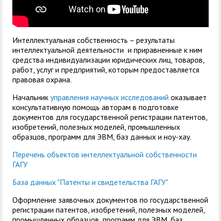
центр
педагогического
общественностью
образования
Международная
Управление по
Центр тестирования
Центр развития
Интеллектуальная собственность – результаты
деятельность
административно-
интеллектуальной деятельности и приравненные к ним
иностранных граждан
компетенций
средства индивидуализации юридических лиц, товаров,
хозяйственной работе
по русскому языку
государственных и
работ, услуг и предприятий, которым предоставляется
правовая охрана.
Закупки
Профком студентов и
муниципальных
аспирантов
служащих
Начальник
управления научных исследований
оказывает
консультативную помощь авторам в подготовке
Республиканская
Центр русского языка
Лучшие студенты
Совет родителей
документов для государственной регистрации патентов,
изобретений, полезных моделей, промышленных
профсоюзная
как иностранного
(законных
Сведения о доходах
образцов, программ для ЭВМ, баз данных и ноу-хау.
организация высшей
представителей)
Вопросы ректору
Перечень объектов интеллектуальной собственности
школы
несовершеннолетних
ГАГУ
Структура
обучающихся ГАГУ
База данных "Патенты и свидетельства ГАГУ"
Образовательный
Информация о
Оформление заявочных документов по государственной
модуль «Обучение
предоставлении
регистрации патентов, изобретений, полезных моделей,
промышленных образцов, программ для ЭВМ, баз