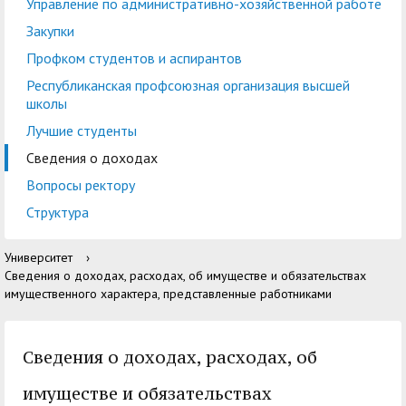
центр
педагогического
Управление по административно-хозяйственной работе
общественностью
образования
Закупки
Международная
Управление по
Профком студентов и аспирантов
Центр тестирования
Центр развития
деятельность
административно-
Республиканская профсоюзная организация высшей
иностранных граждан
компетенций
школы
хозяйственной работе
по русскому языку
государственных и
Лучшие студенты
Закупки
Профком студентов и
муниципальных
Сведения о доходах
аспирантов
служащих
Вопросы ректору
Республиканская
Центр русского языка
Лучшие студенты
Совет родителей
Структура
профсоюзная
как иностранного
(законных
Сведения о доходах
Университет
›
организация высшей
представителей)
Сведения о доходах, расходах, об имуществе и обязательствах
Вопросы ректору
школы
несовершеннолетних
имущественного характера, представленные работниками
Структура
обучающихся ГАГУ
Образовательный
Сведения о доходах, расходах, об
Информация о
модуль «Обучение
предоставлении
имуществе и обязательствах