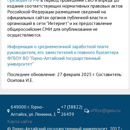
Президента РФ
в период проведения СВО и впредь до
издания соответствующих нормативных правовых актов
Российской Федерации размещение сведений на
официальных сайтах органов публичной власти и
организаций в сети "Интернет" и их предоставление
общероссийским СМИ для опубликования не
осуществляются.
Информация о среднемесячной заработной плате
руководителя, его заместителей и главного бухгалтера
ФГБОУ ВО "Горно-Алтайский государственный
университет"
Последнее обновление: 27 февраля 2025 г. Составитель:
Осипова И.Е.
649000 г. Горно-
+7 (38822)
office@gasu.ru
Алтайск, ул. Ленкина, 1
26439
Карта сайта
© Горно-Алтайский государственный университет, 2017 -