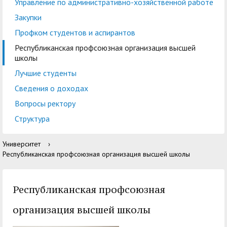
центр
педагогического
Управление по административно-хозяйственной работе
общественностью
образования
Закупки
Международная
Управление по
Профком студентов и аспирантов
Центр тестирования
Центр развития
деятельность
административно-
Республиканская профсоюзная организация высшей
иностранных граждан
компетенций
школы
хозяйственной работе
по русскому языку
государственных и
Лучшие студенты
Закупки
Профком студентов и
муниципальных
Сведения о доходах
аспирантов
служащих
Вопросы ректору
Республиканская
Центр русского языка
Лучшие студенты
Совет родителей
Структура
профсоюзная
как иностранного
(законных
Сведения о доходах
Университет
›
организация высшей
представителей)
Республиканская профсоюзная организация высшей школы
Вопросы ректору
школы
несовершеннолетних
Структура
обучающихся ГАГУ
Республиканская профсоюзная
Образовательный
Информация о
организация высшей школы
модуль «Обучение
предоставлении