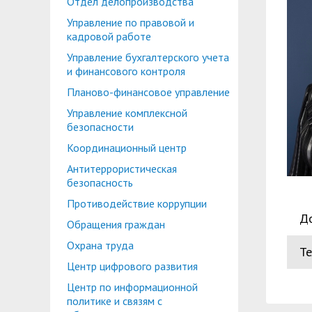
Отдел делопроизводства
Планово-финансовое управление
Центр карьеры
Управление по правовой и
Координационный центр
Консультационный центр поддержки студен
кадровой работе
Управление бухгалтерского учета
Противодействие коррупции
Учебно-тренинговый центр
и финансового контроля
Охрана труда
Центр тестирования иностранных граждан по
Планово-финансовое управление
Управление комплексной
Центр по информационной политике и связя
безопасности
Центр русского языка как иностранного
Управление по административно-хозяйствен
Координационный центр
Антитеррористическая
Профком студентов и аспирантов
безопасность
Образовательный модуль «Обучение служен
Лучшие студенты
Противодействие коррупции
Д
Обращения граждан
Вопросы ректору
Охрана труда
Т
Центр цифрового развития
Центр по информационной
политике и связям с