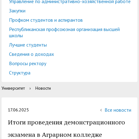
центр
педагогического
Управление по административно-хозяйственной работе
общественностью
образования
Закупки
Международная
Управление по
Профком студентов и аспирантов
Центр тестирования
Центр развития
деятельность
административно-
Республиканская профсоюзная организация высшей
иностранных граждан
компетенций
школы
хозяйственной работе
по русскому языку
государственных и
Лучшие студенты
Закупки
Профком студентов и
муниципальных
Сведения о доходах
аспирантов
служащих
Вопросы ректору
Республиканская
Центр русского языка
Лучшие студенты
Совет родителей
Структура
профсоюзная
как иностранного
(законных
Сведения о доходах
Университет
›
Новости
организация высшей
представителей)
Вопросы ректору
школы
несовершеннолетних
Структура
обучающихся ГАГУ
Все новости
17.06.2025
Образовательный
Итоги проведения демонстрационного
Информация о
модуль «Обучение
предоставлении
экзамена в Аграрном колледже