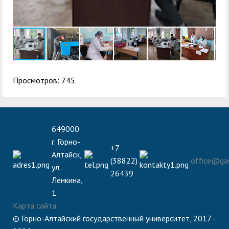
Просмотров: 745
649000
г. Горно-
+7
Алтайск,
(38822)
office@gas
ул.
26439
Ленкина,
1
Карта сайта
© Горно-Алтайский государственный университет, 2017 -