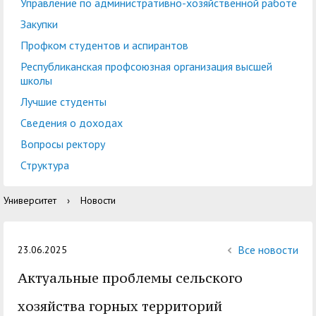
центр
педагогического
Управление по административно-хозяйственной работе
общественностью
образования
Закупки
Международная
Управление по
Профком студентов и аспирантов
Центр тестирования
Центр развития
деятельность
административно-
Республиканская профсоюзная организация высшей
иностранных граждан
компетенций
школы
хозяйственной работе
по русскому языку
государственных и
Лучшие студенты
Закупки
Профком студентов и
муниципальных
Сведения о доходах
аспирантов
служащих
Вопросы ректору
Республиканская
Центр русского языка
Лучшие студенты
Совет родителей
Структура
профсоюзная
как иностранного
(законных
Сведения о доходах
Университет
›
Новости
организация высшей
представителей)
Вопросы ректору
школы
несовершеннолетних
Структура
обучающихся ГАГУ
Все новости
23.06.2025
Образовательный
Актуальные проблемы сельского
Информация о
модуль «Обучение
предоставлении
хозяйства горных территорий