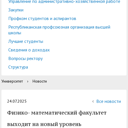
центр
педагогического
Управление по административно-хозяйственной работе
общественностью
образования
Закупки
Международная
Управление по
Профком студентов и аспирантов
Центр тестирования
Центр развития
деятельность
административно-
Республиканская профсоюзная организация высшей
иностранных граждан
компетенций
школы
хозяйственной работе
по русскому языку
государственных и
Лучшие студенты
Закупки
Профком студентов и
муниципальных
Сведения о доходах
аспирантов
служащих
Вопросы ректору
Республиканская
Центр русского языка
Лучшие студенты
Совет родителей
Структура
профсоюзная
как иностранного
(законных
Сведения о доходах
Университет
›
Новости
организация высшей
представителей)
Вопросы ректору
школы
несовершеннолетних
Структура
обучающихся ГАГУ
Все новости
24.07.2025
Образовательный
Физико- математический факультет
Информация о
модуль «Обучение
предоставлении
выходит на новый уровень