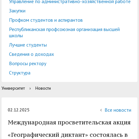
центр
педагогического
Управление по административно-хозяйственной работе
общественностью
образования
Закупки
Международная
Управление по
Профком студентов и аспирантов
Центр тестирования
Центр развития
деятельность
административно-
Республиканская профсоюзная организация высшей
иностранных граждан
компетенций
школы
хозяйственной работе
по русскому языку
государственных и
Лучшие студенты
Закупки
Профком студентов и
муниципальных
Сведения о доходах
аспирантов
служащих
Вопросы ректору
Республиканская
Центр русского языка
Лучшие студенты
Совет родителей
Структура
профсоюзная
как иностранного
(законных
Сведения о доходах
Университет
›
Новости
организация высшей
представителей)
Вопросы ректору
школы
несовершеннолетних
Структура
обучающихся ГАГУ
Все новости
02.12.2025
Образовательный
Международная просветительская акция
Информация о
модуль «Обучение
предоставлении
«Географический диктант» состоялась в