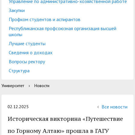
центр
педагогического
Управление по административно-хозяйственной работе
общественностью
образования
Закупки
Международная
Управление по
Профком студентов и аспирантов
Центр тестирования
Центр развития
деятельность
административно-
Республиканская профсоюзная организация высшей
иностранных граждан
компетенций
школы
хозяйственной работе
по русскому языку
государственных и
Лучшие студенты
Закупки
Профком студентов и
муниципальных
Сведения о доходах
аспирантов
служащих
Вопросы ректору
Республиканская
Центр русского языка
Лучшие студенты
Совет родителей
Структура
профсоюзная
как иностранного
(законных
Сведения о доходах
Университет
›
Новости
организация высшей
представителей)
Вопросы ректору
школы
несовершеннолетних
Структура
обучающихся ГАГУ
Все новости
02.12.2025
Образовательный
Историческая викторина «Путешествие
Информация о
модуль «Обучение
предоставлении
по Горному Алтаю» прошла в ГАГУ