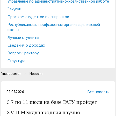
центр
педагогического
Управление по административно-хозяйственной работе
общественностью
образования
Закупки
Международная
Управление по
Профком студентов и аспирантов
Центр тестирования
Центр развития
деятельность
административно-
Республиканская профсоюзная организация высшей
иностранных граждан
компетенций
школы
хозяйственной работе
по русскому языку
государственных и
Лучшие студенты
Закупки
Профком студентов и
муниципальных
Сведения о доходах
аспирантов
служащих
Вопросы ректору
Республиканская
Центр русского языка
Лучшие студенты
Совет родителей
Структура
профсоюзная
как иностранного
(законных
Сведения о доходах
Университет
›
Новости
организация высшей
представителей)
Вопросы ректору
школы
несовершеннолетних
Структура
обучающихся ГАГУ
Все новости
02.07.2026
Образовательный
C 7 по 11 июля на базе ГАГУ пройдет
Информация о
модуль «Обучение
предоставлении
XVIII Международная научно-