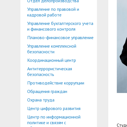
Отдел делопроизводства
Планово-финансовое управление
Центр карьеры
Управление по правовой и
Координационный центр
Консультационный центр поддержки студен
кадровой работе
Управление бухгалтерского учета
Противодействие коррупции
Учебно-тренинговый центр
и финансового контроля
Охрана труда
Центр тестирования иностранных граждан по
Планово-финансовое управление
Управление комплексной
Центр по информационной политике и связя
безопасности
Центр русского языка как иностранного
Управление по административно-хозяйствен
Координационный центр
Антитеррористическая
Профком студентов и аспирантов
безопасность
Образовательный модуль «Обучение служен
Лучшие студенты
Противодействие коррупции
Обращения граждан
Вопросы ректору
Охрана труда
Центр цифрового развития
Центр по информационной
политике и связям с
Студ